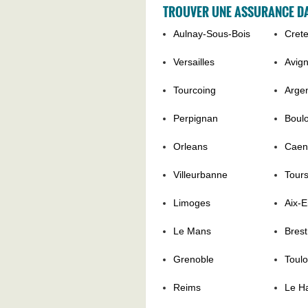
TROUVER UNE ASSURANCE DA
Aulnay-Sous-Bois
Crete
Versailles
Avig
Tourcoing
Argen
Perpignan
Boul
Orleans
Caen
Villeurbanne
Tour
Limoges
Aix-
Le Mans
Brest
Grenoble
Toul
Reims
Le H