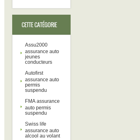
CETTE CATÉGORIE
DEVRAIT AUSSI VOUS
Assu2000
assurance auto
jeunes
conducteurs
INTÉRESSER
Autofirst
assurance auto
permis
suspendu
FMA assurance
auto permis
suspendu
Swiss life
assurance auto
alcool au volant