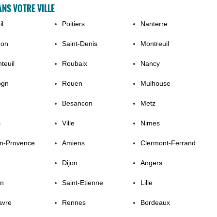
NS VOTRE VILLE
il
Poitiers
Nanterre
non
Saint-Denis
Montreuil
teuil
Roubaix
Nancy
ogn
Rouen
Mulhouse
Besancon
Metz
s
Ville
Nimes
En-Provence
Amiens
Clermont-Ferrand
Dijon
Angers
on
Saint-Etienne
Lille
avre
Rennes
Bordeaux