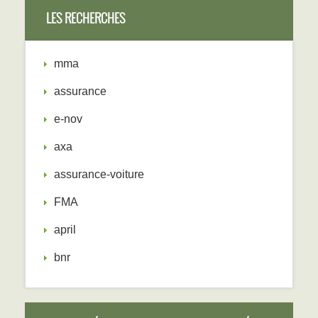
LES RECHERCHES
mma
assurance
e-nov
axa
assurance-voiture
FMA
april
bnr