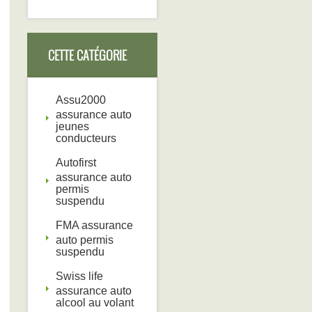
CETTE CATÉGORIE
DEVRAIT AUSSI VOUS
Assu2000
assurance auto
jeunes
conducteurs
INTÉRESSER
Autofirst
assurance auto
permis
suspendu
FMA assurance
auto permis
suspendu
Swiss life
assurance auto
alcool au volant