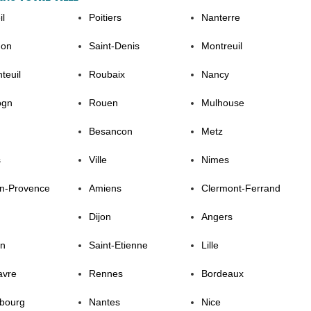
il
Poitiers
Nanterre
non
Saint-Denis
Montreuil
teuil
Roubaix
Nancy
ogn
Rouen
Mulhouse
Besancon
Metz
s
Ville
Nimes
En-Provence
Amiens
Clermont-Ferrand
Dijon
Angers
on
Saint-Etienne
Lille
avre
Rennes
Bordeaux
sbourg
Nantes
Nice