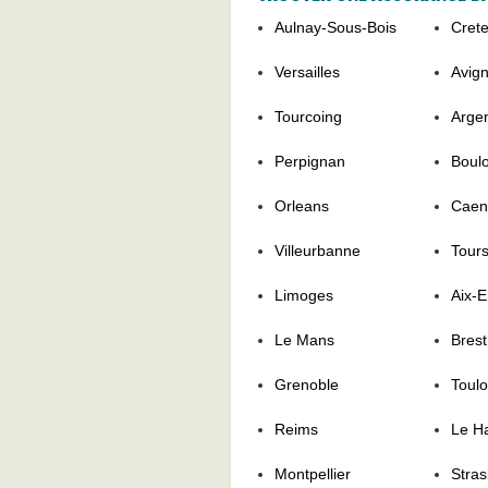
Aulnay-Sous-Bois
Crete
Versailles
Avig
Tourcoing
Argen
Perpignan
Boul
Orleans
Caen
Villeurbanne
Tour
Limoges
Aix-
Le Mans
Brest
Grenoble
Toul
Reims
Le H
Montpellier
Stra