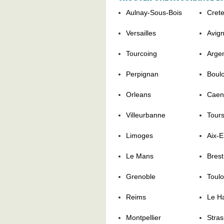
Aulnay-Sous-Bois
Crete
Versailles
Avig
Tourcoing
Argen
Perpignan
Boul
Orleans
Caen
Villeurbanne
Tour
Limoges
Aix-
Le Mans
Brest
Grenoble
Toul
Reims
Le H
Montpellier
Stra