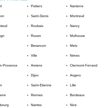
il
Poitiers
Nanterre
non
Saint-Denis
Montreuil
teuil
Roubaix
Nancy
ogn
Rouen
Mulhouse
Besancon
Metz
s
Ville
Nimes
En-Provence
Amiens
Clermont-Ferrand
Dijon
Angers
on
Saint-Etienne
Lille
avre
Rennes
Bordeaux
sbourg
Nantes
Nice