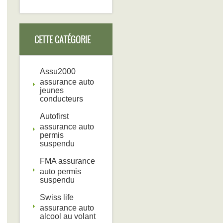
CETTE CATÉGORIE
DEVRAIT AUSSI VOUS
Assu2000
assurance auto
jeunes
conducteurs
INTÉRESSER
Autofirst
assurance auto
permis
suspendu
FMA assurance
auto permis
suspendu
Swiss life
assurance auto
alcool au volant